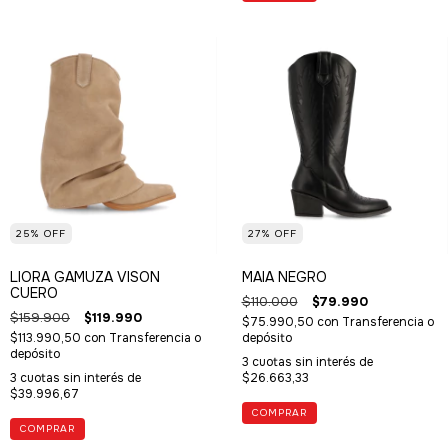
25
%
OFF
27
%
OFF
LIORA GAMUZA VISON
MAIA NEGRO
CUERO
$110.000
$79.990
$159.900
$119.990
$75.990,50
con
Transferencia o
$113.990,50
con
Transferencia o
depósito
depósito
3
cuotas sin interés de
3
cuotas sin interés de
$26.663,33
$39.996,67
COMPRAR
COMPRAR