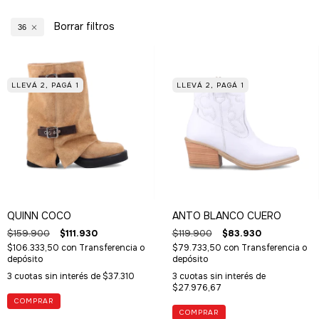
Borrar filtros
36
LLEVÁ 2, PAGÁ 1
LLEVÁ 2, PAGÁ 1
QUINN COCO
ANTO BLANCO CUERO
$159.900
$111.930
$119.900
$83.930
$106.333,50
con
Transferencia o
$79.733,50
con
Transferencia o
depósito
depósito
3
cuotas sin interés de
$37.310
3
cuotas sin interés de
$27.976,67
COMPRAR
COMPRAR