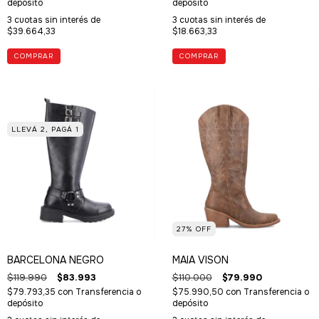
depósito
depósito
3
cuotas sin interés de
3
cuotas sin interés de
$39.664,33
$18.663,33
COMPRAR
COMPRAR
LLEVÁ 2, PAGÁ 1
27
%
OFF
BARCELONA NEGRO
MAIA VISON
$119.990
$83.993
$110.000
$79.990
$79.793,35
con
Transferencia o
$75.990,50
con
Transferencia o
depósito
depósito