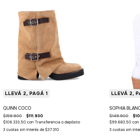
LLEVÁ 2, PAGÁ 1
LLEVÁ 2, P
QUINN COCO
SOPHIA BLAN
$159.900
$111.930
$149.900
$10
$106.333,50
con
Transferencia o depósito
$99.683,50
con
3
cuotas sin interés de
$37.310
3
cuotas sin int