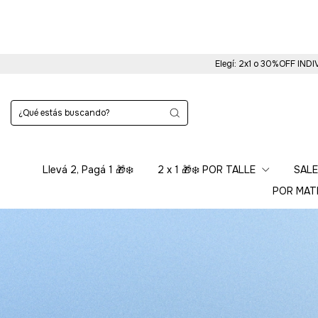
Elegí: 2x1 o 30%OFF INDI
Llevá 2, Pagá 1 🎁❄️
2 x 1 🎁❄️ POR TALLE
SALE
POR MAT