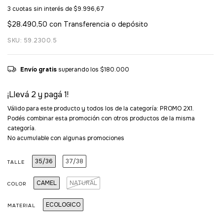
3
cuotas sin interés de
$9.996,67
$28.490,50
con
Transferencia o depósito
SKU: 59.2300.5
Envío gratis
superando los
$180.000
¡Llevá 2 y pagá 1!
Válido para este producto y todos los de la categoría: PROMO 2X1.
Podés combinar esta promoción con otros productos de la misma
categoría.
No acumulable con algunas promociones
35/36
37/38
TALLE
CAMEL
NATURAL
COLOR
ECOLOGICO
MATERIAL