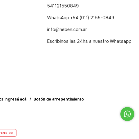
541121550849
WhatsApp +54 (011) 2155-0849
info@heben.com.ar
Escribinos las 24hs a nuestro Whatsapp
os
ingresá acá.
/
Botón de arrepentimiento
TENDIDO