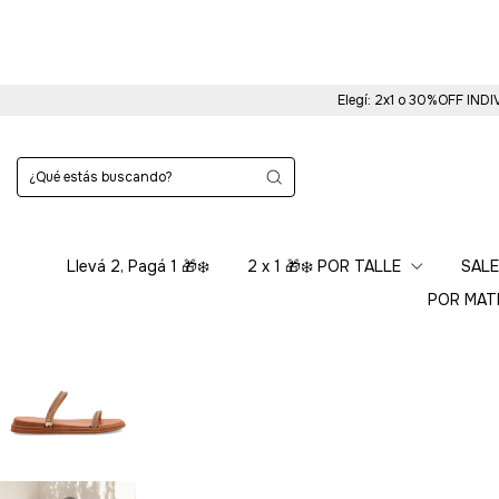
Elegí: 2x1 o 30%OFF INDI
Llevá 2, Pagá 1 🎁❄️
2 x 1 🎁❄️ POR TALLE
SALE
POR MAT