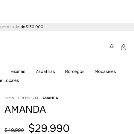
 domicilio desde $150.000
0
Texanas
Zapatillas
Borcegos
Mocasines
e Locales
Inicio
.
PROMO 2X1
.
AMANDA
AMANDA
$29.990
$49.990