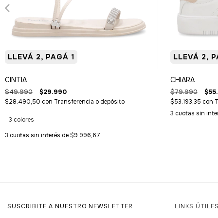
LLEVÁ 2, PAGÁ 1
LLEVÁ 2, P
CINTIA
CHIARA
$49.990
$29.990
$79.990
$55
$28.490,50
con
Transferencia o depósito
$53.193,35
con
T
3
cuotas sin int
3 colores
3
cuotas sin interés de
$9.996,67
SUSCRIBITE A NUESTRO NEWSLETTER
LINKS ÚTILE